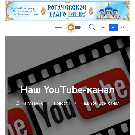
A-
A
A+
Наш YouTube-канал
На главную
Новости
Наш YouTube-канал