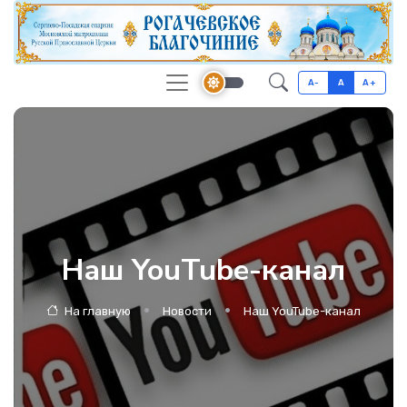
A-
A
A+
Наш YouTube-канал
На главную
Новости
Наш YouTube-канал