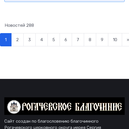
Новостей
288
1
2
3
4
5
6
7
8
9
10
Сайт создан по благословению благочинного
Рогачевского церковного округа иерея Сергия