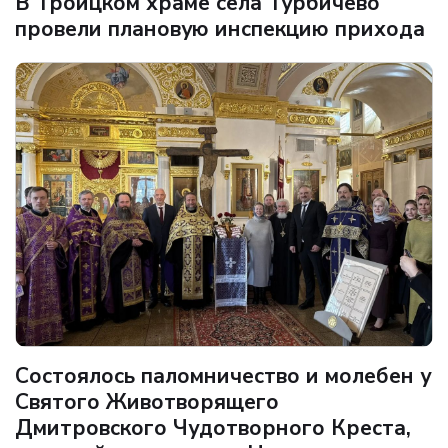
В Троицком храме села Турбичево
провели плановую инспекцию прихода
Состоялось паломничество и молебен у
Святого Животворящего
Дмитровского Чудотворного Креста,