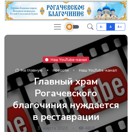
A-
A
A+
Наш YouTube-канал
На главную
Новости
Наш YouTube-канал
Главный храм
Рогачевского
благочиния нуждается
в реставрации
31 марта 2023
•
4801