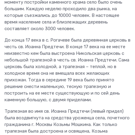
моменту постройки каменного храма село было очень
большим. Каждую неделю проходило два рынка, на
которые съезжались до 10000 человек. В настоящее
время население села и близлежащих деревень
составляет около 3000 человек.
До конца 17 века в с. Рогачеве была деревянная церковь в
честь св. Иоанна Предтечи. В конце 17 века на ее месте
неизвестно кем была выстроена Никольская церковь с
небольшой трапезной в честь св. Иоанна Предтечи. Сама
церковь была холодной, а трапезная – теплой, но в
холодное время она не вмещала всех желающих
прихожан. Тогда в середине 19 века было принято
решение снести маленькую, тесную трапезную и
построить на ее месте существующую и по сей день
каменную большую, с двумя приделами.
Трапезная во имя св. Иоанна Предтечи (левый придел)
была воздвигнута на средства уроженца села, почетного
гражданина г. Москвы Козьмы Мошкина. Как только
трапезная была достроена и освящена, Козьма