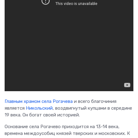
Главным храмом села Рогачева
и всего благочиния
является
Никольский
, воздвигнутый купцами в середине
19 века. Он богат своей историей.
Основание села Рогачево приходится на 13-14 века,
времена междоусобиц князей тверских и московских. К