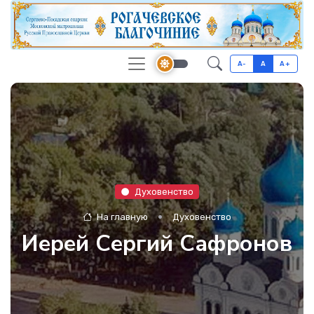
A-
A
A+
Духовенство
На главную
Духовенство
Иерей Сергий Сафронов