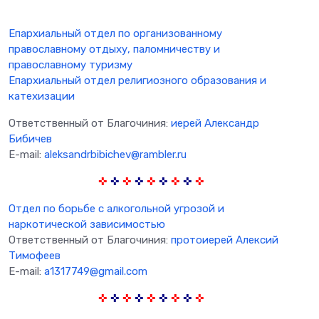
Епархиальный отдел по организованному
православному отдыху, паломничеству и
православному туризму
Епархиальный отдел религиозного образования и
катехизации
Ответственный от Благочиния:
иерей Александр
Бибичев
E-mail:
aleksandrbibichev@rambler.ru
✜
✜
✜
✜
✜
✜
✜
✜
✜
Отдел по борьбе с алкогольной угрозой и
наркотической зависимостью
Ответственный от Благочиния:
протоиерей Алексий
Тимофеев
E-mail:
a1317749@gmail.com
✜
✜
✜
✜
✜
✜
✜
✜
✜