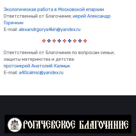
Экологическая работа в Московской епархии
Ответственный от Благочиния:
иерей Александр
Горячкин
E-mail:
alexandrgorya4kin@yandex.ru
✜
✜
✜
✜
✜
✜
✜
✜
✜
Ответственный от Благочиния по вопросам семьи,
защиты материнства и детства:
протоиерей Анатолий Калмык
E-mail:
a40calmic@yandex.ru