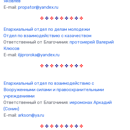
Яковлев
E-mail:
propator@yandex.ru
✜
✜
✜
✜
✜
✜
✜
✜
✜
Епархиальный отдел по делам молодежи
Отдел по взаимодействию с казачеством
Ответственный от Благочиния:
протоиерей Валерий
Клюсов
E-mail:
iljiproroka@yandex.ru
✜
✜
✜
✜
✜
✜
✜
✜
✜
Епархиальный отдел по взаимодействию с
Вооруженными силами и правоохранительными
учреждениями
Ответственный от Благочиния:
иеромонах Аркадий
(Сонин)
E-mail:
arkson@ya.ru
✜
✜
✜
✜
✜
✜
✜
✜
✜