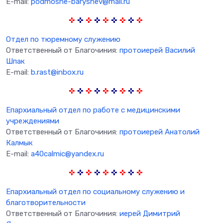
E-mail:
podmoshe-baryshev@mail.ru
✜
✜
✜
✜
✜
✜
✜
✜
✜
Отдел по тюремному служению
Ответственный от Благочиния:
протоиерей Василий
Шпак
E-mail:
b.rast@inbox.ru
✜
✜
✜
✜
✜
✜
✜
✜
✜
Епархиальный отдел по работе с медицинскими
учреждениями
Ответственный от Благочиния:
протоиерей Анатолий
Калмык
E-mail:
a40calmic@yandex.ru
✜
✜
✜
✜
✜
✜
✜
✜
✜
Епархиальный отдел по социальному служению и
благотворительности
Ответственный от Благочиния:
иерей Димитрий