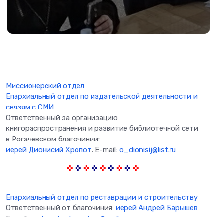
Миссионерский отдел
Епархиальный отдел по издательской деятельности и
связям с СМИ
Ответственный за организацию
книгораспространения и развитие библиотечной сети
в Рогачевском благочинии:
иерей Дионисий Хропот
. E-mail:
o_dionisij@list.ru
✜
✜
✜
✜
✜
✜
✜
✜
✜
Епархиальный отдел по реставрации и строительству
Ответственный от благочиния:
иерей Андрей Барышев