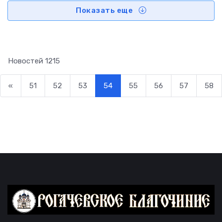
Показать еще
Новостей
1215
«
51
52
53
54
55
56
57
58