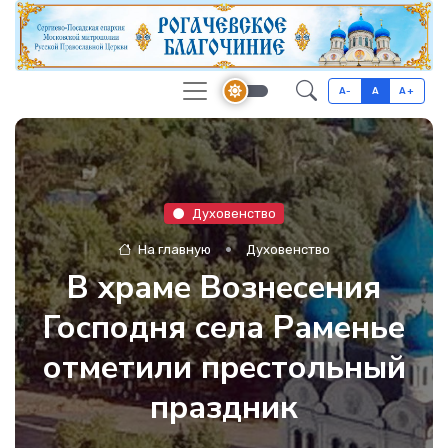
A-
A
A+
Духовенство
На главную
Духовенство
В храме Вознесения
Господня села Раменье
отметили престольный
праздник