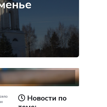
аменье
Новости по
 село
ах