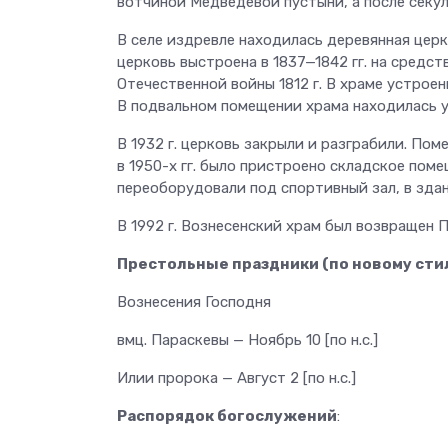
вотчиной Медведевой пустыни, а после секу
В селе издревле находилась деревянная цер
церковь выстроена в 1837—1842 гг. на средс
Отечественной войны 1812 г. В храме устрое
В подвальном помещении храма находилась 
В 1932 г. церковь закрыли и разграбили. По
в 1950-х гг. было пристроено складское поме
переоборудовали под спортивный зал, в зда
В 1992 г. Вознесенский храм был возвращен
Престольные праздники (по новому сти
Вознесения Господня
вмц. Параскевы — Ноябрь 10 [по н.с.]
Илии пророка — Август 2 [по н.с.]
Распорядок богослужений
: