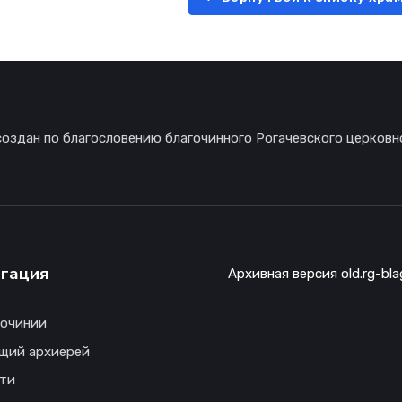
создан по благословению благочинного Рогачевского церковн
гация
Архивная версия old.rg-bla
гочинии
щий архиерей
ти