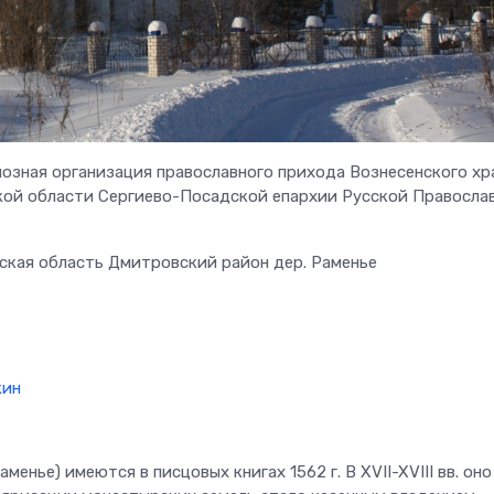
иозная организация православного прихода Вознесенского хр
кой области Сергиево-Посадской епархии Русской Правосла
вская область Дмитровский район дер. Раменье
кин
енье) имеются в писцовых книгах 1562 г. В XVII-XVIII вв. он