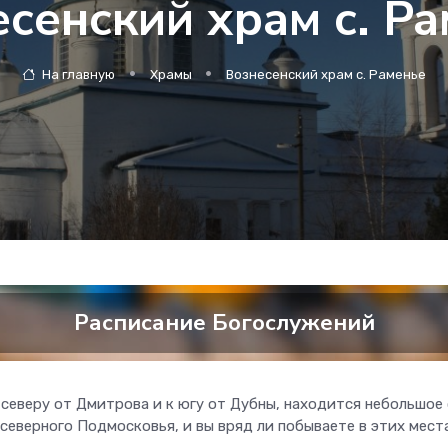
сенский храм с. Р
На главную
Храмы
Вознесенский храм с. Раменье
Расписание Богослужений
северу от Дмитрова и к югу от Дубны, находится небольшое
северного Подмосковья, и вы вряд ли побываете в этих мест