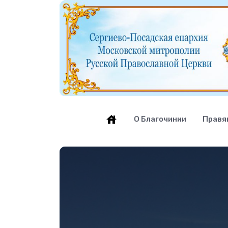
О Благочинии
Правя