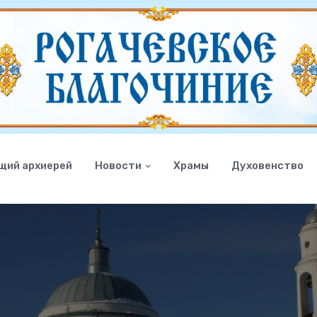
щий архиерей
Новости
Храмы
Духовенство