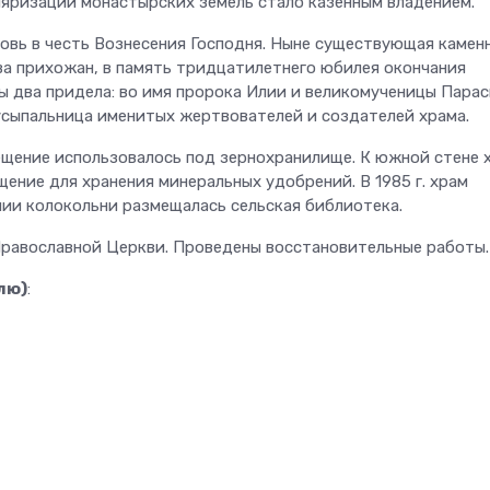
ляризации монастырских земель стало казенным владением.
ковь в честь Вознесения Господня. Ныне существующая камен
тва прихожан, в память тридцатилетнего юбилея окончания
ны два придела: во имя пророка Илии и великомученицы Парас
усыпальница именитых жертвователей и создателей храма.
мещение использовалось под зернохранилище. К южной стене 
щение для хранения минеральных удобрений. В 1985 г. храм
нии колокольни размещалась сельская библиотека.
 Православной Церкви. Проведены восстановительные работы.
лю)
: