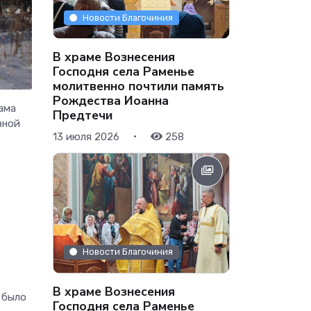
Новости Благочиния
В храме Вознесения
Господня села Раменье
молитвенно почтили память
Рождества Иоанна
ама
Предтечи
вной
•
13 июля 2026
258
Новости Благочиния
В храме Вознесения
о было
Господня села Раменье