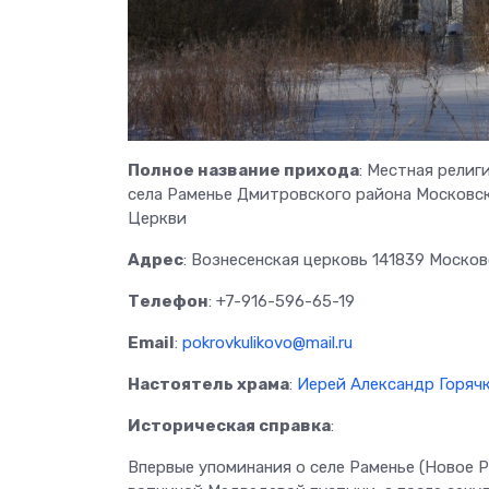
Полное название прихода
: Местная религ
села Раменье Дмитровского района Московс
Церкви
Адрес
: Вознесенская церковь 141839 Моско
Телефон
: +7-916-596-65-19
Email
:
pokrovkulikovo@mail.ru
Настоятель храма
:
Иерей Александр Горяч
Историческая справка
:
Впервые упоминания о селе Раменье (Новое Рам