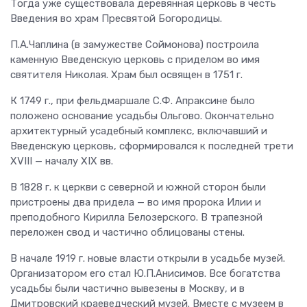
Тогда уже существовала деревянная церковь в честь
Введения во храм Пресвятой Богородицы.
П.А.Чаплина (в замужестве Соймонова) построила
каменную Введенскую церковь с приделом во имя
святителя Николая. Храм был освящен в 1751 г.
К 1749 г., при фельдмаршале С.Ф. Апраксине было
положено основание усадьбы Ольгово. Окончательно
архитектурный усадебный комплекс, включавший и
Введенскую церковь, сформировался к последней трети
XVIII — началу XIX вв.
В 1828 г. к церкви с северной и южной сторон были
пристроены два придела — во имя пророка Илии и
преподобного Кирилла Белозерского. В трапезной
переложен свод и частично облицованы стены.
В начале 1919 г. новые власти открыли в усадьбе музей.
Организатором его стал Ю.П.Анисимов. Все богатства
усадьбы были частично вывезены в Москву, и в
Дмитровский краеведческий музей. Вместе с музеем в