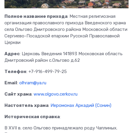
Полное название прихода
: Местная религиозная
организация православного прихода Введенского храма
села Ольгово Дмитровского района Московской области
Сергиево-Посадской епархии Русской Православной
Церкви
Адрес
: Церковь Введения 141893 Московская область
Дмитровский район с.Ольгово д.62
Телефон
: +7-916-499-79-25
Email
:
olhram@ya.ru
Сайт храма
:
www.olgovo.cerkov.ru
Настоятель храма
:
Иеромонах Аркадий (Сонин)
Историческая справка
:
В XVII в. село Ольгово принадлежало роду Чаплиных.