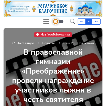
A-
A
A+
Наш YouTube-канал
На главную
Новости
Наш YouTube-канал
В православной
гимназии
«Преображение»
провели награждение
участников лыжни в
честь святителя