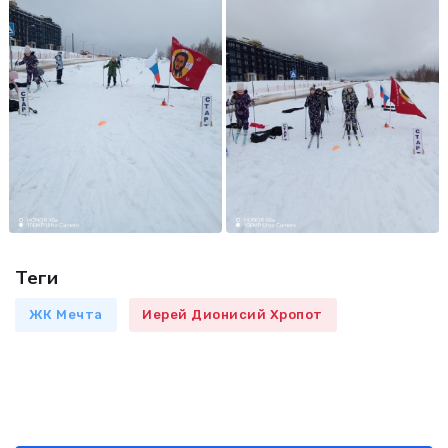
Теги
ЖК Мечта
Иерей Дионисий Хропот