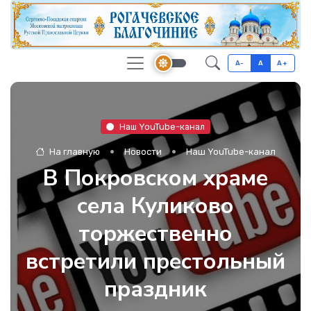
A-
A
A+
Наш YouTube-канал
На главную
Новости
Наш YouTube-канал
В Покровском храме
села Куликово
торжественно
встретили престольный
праздник