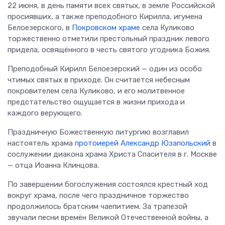
22 июня, в день памяти всех святых, в земле Российской
просиявших, а также преподобного Кирилла, игумена
Белоезерского, в
Покровском храме
села Куликово
торжественно отметили престольный праздник левого
придела, освящённого в честь святого угодника Божия.
Преподобный Кирилл Белоезерский — один из особо
чтимых святых в приходе. Он считается небесным
покровителем села Куликово, и его молитвенное
предстательство ощущается в жизни прихода и
каждого верующего.
Праздничную Божественную литургию возглавил
настоятель храма
протоиерей Александр Юзапольский
в
сослужении диакона храма Христа Спасителя в г. Москве
— отца Иоанна Клинцова.
По завершении богослужения состоялся крестный ход
вокруг храма, после чего праздничное торжество
продолжилось братским чаепитием. За трапезой
звучали песни времён Великой Отечественной войны, а