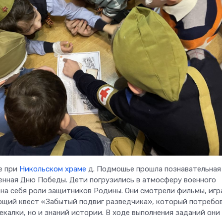
е при
Никольском храме
д. Подмошье прошла познавательная
енная Дню Победы. Дети погрузились в атмосферу военного
 на себя роли защитников Родины. Они смотрели фильмы, игр
щий квест «Забытый подвиг разведчика», который потребо
екалки, но и знаний истории. В ходе выполнения заданий они