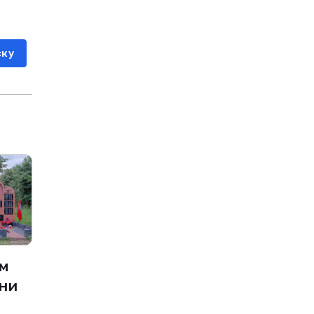
ску
ом
ни