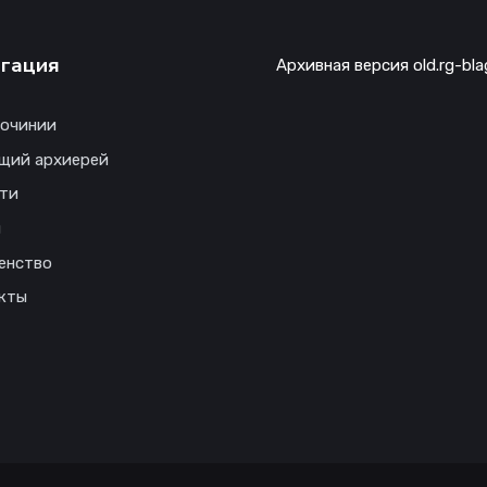
гация
Архивная версия old.rg-bla
гочинии
щий архиерей
ти
ы
енство
кты