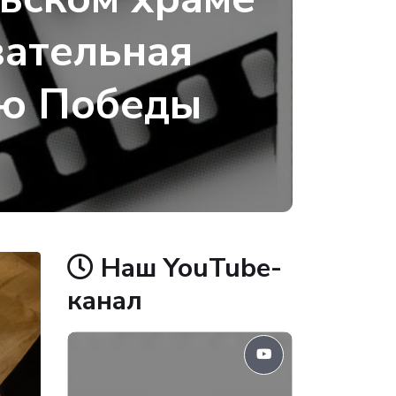
вательная
ню Победы
Наш YouTube-
канал