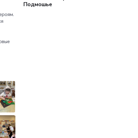
Подмошье
ероям.
ся
новые