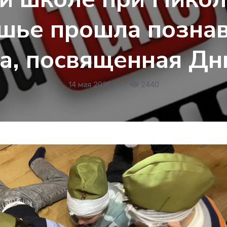
шье прошла позна
а, посвященная Д
14 мая 2025
•
2440