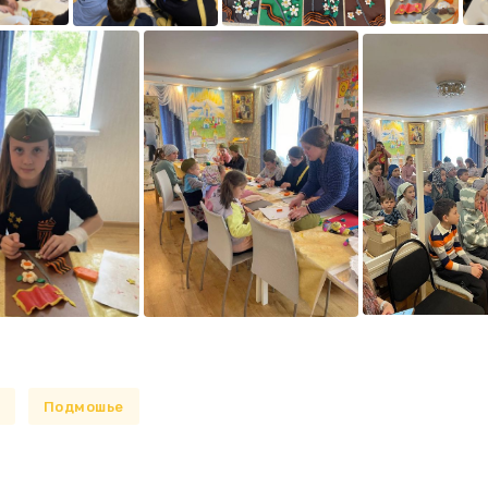
м
Подмошье