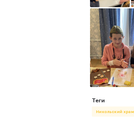
Теги
Никольский хра