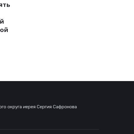
ять
ой
ной
ого округа иерея Сергия Сафронова