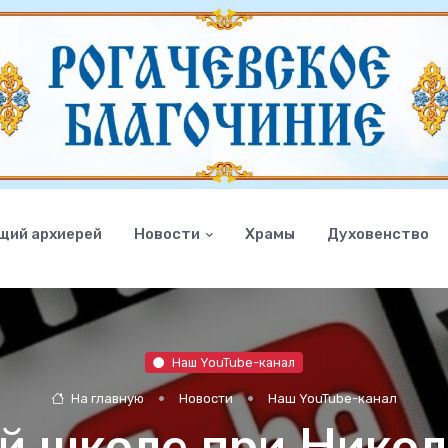
щий архиерей
Новости
Храмы
Духовенство
Наш YouTube-канал
На главную
Новости
Наш YouTube-канал
ой школе при Никол