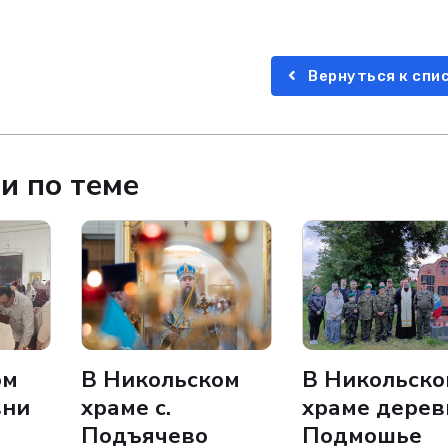
Вернуться к спи
и по теме
ом
В Никольском
В Никольск
вни
храме с.
храме дерев
Подъячево
Подмошье