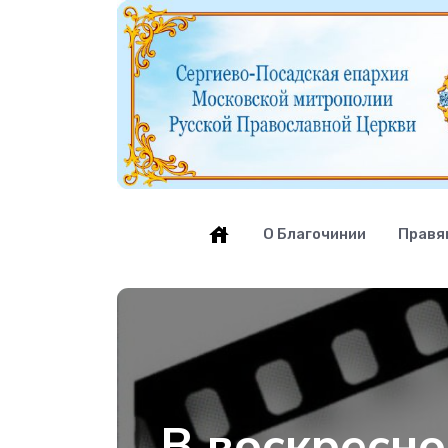
О Благочинии
Правя
В воскресн