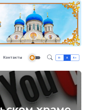
Контакты
A-
A
A+
ьском храме