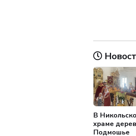
Новост
В Никольск
храме дере
Подмошье