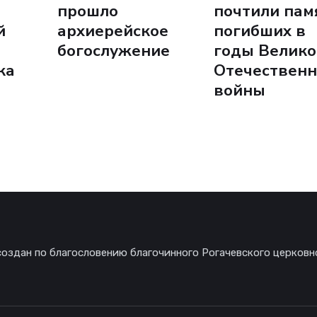
прошло
почтили пам
й
архиерейское
погибших в
богослужение
годы Велик
ка
Отечествен
войны
создан по благословению благочинного Рогачевского церковн