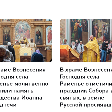
раме Вознесения
В храме Вознесен
подня села
Господня села
енье молитвенно
Раменье отметил
тили память
праздник Собора 
дества Иоанна
святых, в земле
дтечи
Русской просиявш