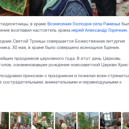
ятидесятницы, в храме
Вознесения Господня села Раменье
был
ение возглавил настоятель храма
иерей Александр Горячкин
.
аздник Святой Троицы совершается Божественная литургия
ника, 30 мая, в храме было совершено всенощное бдение.
ейших праздников церковного года. В этот день Церковь
толов, ознаменовавшее рождение новозаветной Церкви Хрис
поздравил прихожан с праздником и пожелал всем стремитьс
е сострадательными, внимательными и неравнодушными к