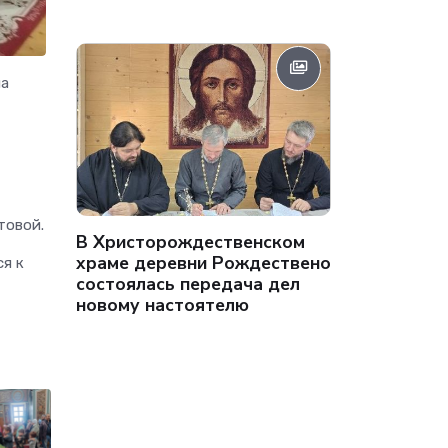
а
товой.
В Христорождественском
храме деревни Рождествено
я к
состоялась передача дел
новому настоятелю