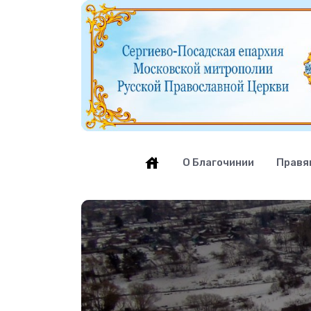
О Благочинии
Правя