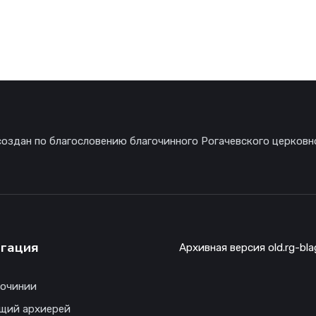
создан по благословению благочинного Рогачевского церковн
гация
Архивная версия old.rg-bla
гочинии
щий архиерей