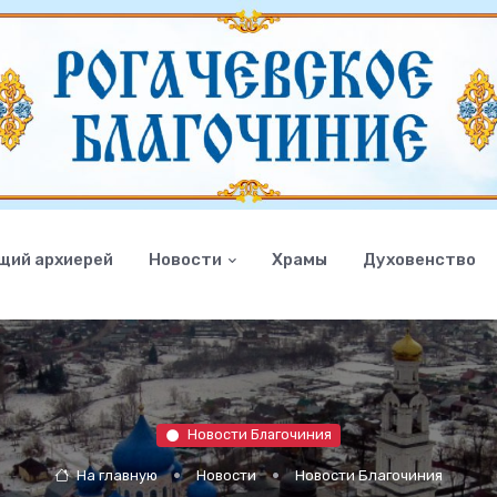
щий архиерей
Новости
Храмы
Духовенство
Новости Благочиния
На главную
Новости
Новости Благочиния