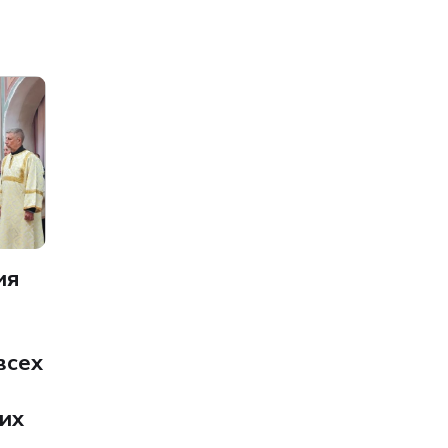
ия
и
всех
их