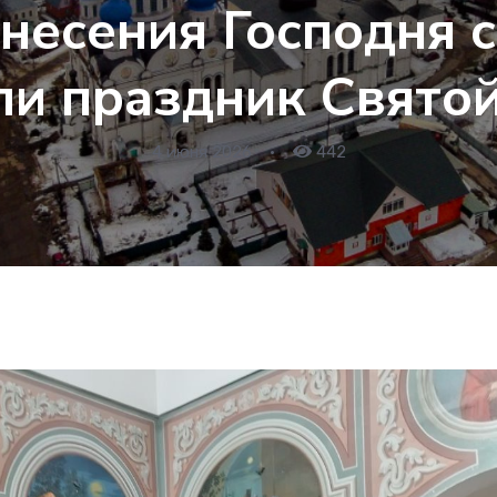
несения Господня 
ли праздник Свято
4 июня 2026
•
442