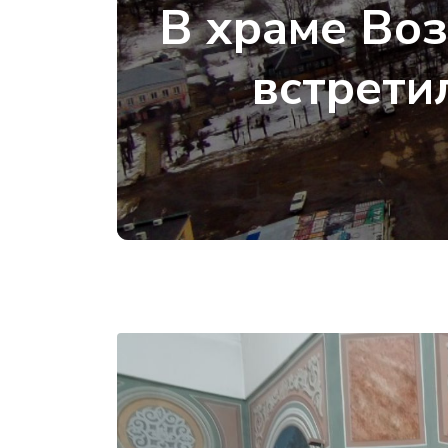
В храме Воз
встрети