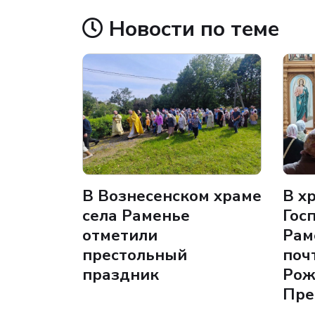
Новости по теме
В Вознесенском храме
В х
села Раменье
Гос
отметили
Рам
престольный
поч
праздник
Рож
Пре