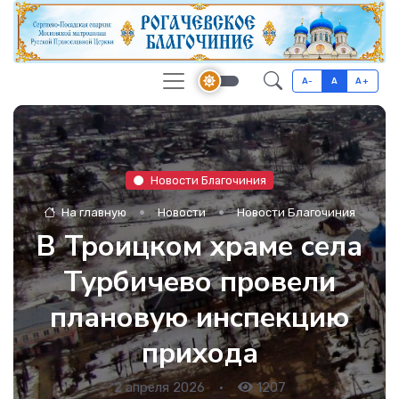
A-
A
A+
Новости Благочиния
На главную
Новости
Новости Благочиния
В Троицком храме села
Турбичево провели
плановую инспекцию
прихода
2 апреля 2026
•
1207