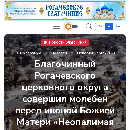
A-
A
A+
Новости Благочиния
На главную
Новости
Новости Благочиния
Благочинный
Рогачевского
церковного округа
совершил молебен
перед иконой Божией
Матери «Неопалимая