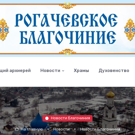
щий архиерей
Новости
Храмы
Духовенство
Новости Благочиния
На главную
Новости
Новости Благочиния