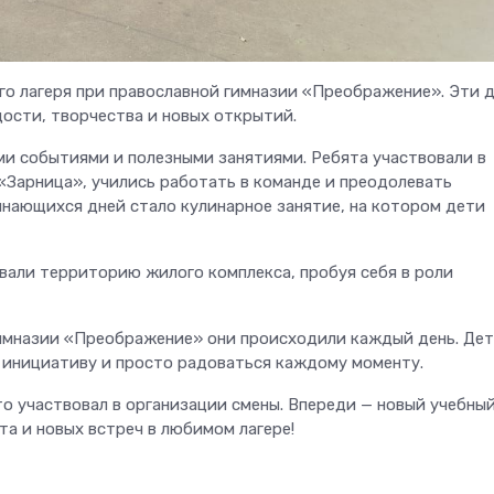
его лагеря при православной гимназии «Преображение». Эти 
ости, творчества и новых открытий.
и событиями и полезными занятиями. Ребята участвовали в
«Зарница», учились работать в команде и преодолевать
инающихся дней стало кулинарное занятие, на котором дети
ивали территорию жилого комплекса, пробуя себя в роли
 гимназии «Преображение» они происходили каждый день. Де
ь инициативу и просто радоваться каждому моменту.
то участвовал в организации смены. Впереди — новый учебный
а и новых встреч в любимом лагере!