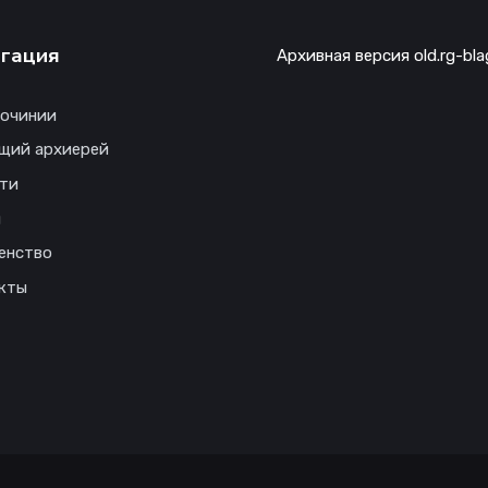
гация
Архивная версия old.rg-bla
гочинии
щий архиерей
ти
ы
енство
кты