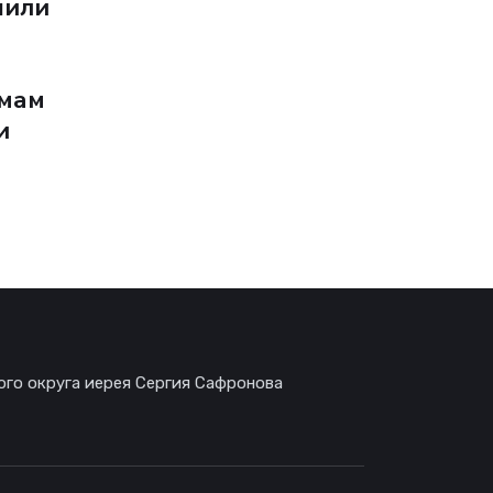
шили
амам
и
ого округа иерея Сергия Сафронова