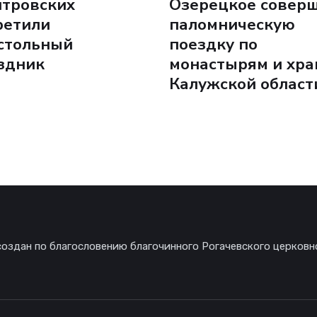
тровских
Озерецкое совер
ретили
паломническую
стольный
поездку по
здник
монастырям и хр
Калужской област
создан по благословению благочинного Рогачевского церковн