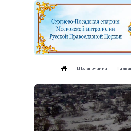
О Благочинии
Правя