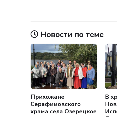
Новости по теме
Прихожане
В х
Серафимовского
Нов
храма села Озерецкое
Исп