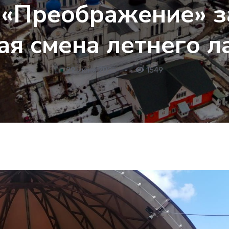
 «Преображение» 
ая смена летнего л
29 июня 2025
•
1549