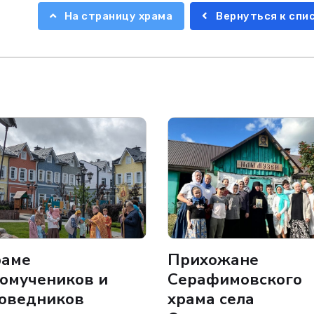
На страницу храма
Вернуться к спи
раме
Прихожане
омучеников и
Серафимовского
оведников
храма села