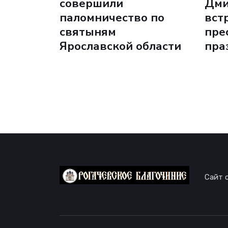
совершили
Дми
паломничество по
вст
святыням
пре
Ярославской области
пра
Сайт 