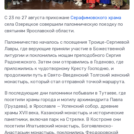
С 23 по 27 августа прихожане
Серафимовского храма
села Озерецкое совершили паломническую поездку по
святыням Ярославской области.
Паломничество началось с посещения Троице-Сергиевой
Лавры, где верующие приняли участие в Божественной
литургии и поклонились мощам преподобного Сергия
Радонежского. Затем они отправились в Годеново, где
приложились к чудотворному Кресту Господню, и
продолжили путь в Свято-Введенский Толгский женский
монастырь, который стал отправной точкой маршрута.
В последующие дни паломники побывали в Тутаеве, где
посетили храмы города и могилу архимандрита Павла
(Груздева), в Ярославле — Успенский собор, древние
храмы XVII века, Казанский монастырь и исторические
памятники, включая парк на Стрелке. В Костроме они
посетили Ипатьевский монастырь, Богоявленско-
Анастасьин монастырь, поклонились Феодоровской