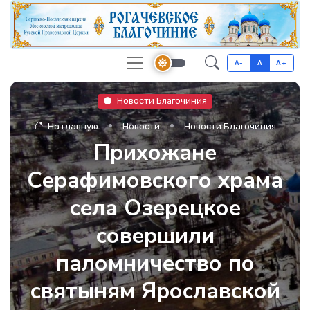
A-
A
A+
Новости Благочиния
На главную
Новости
Новости Благочиния
Прихожане
Серафимовского храма
села Озерецкое
совершили
паломничество по
святыням Ярославской