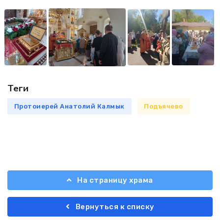
Теги
Протоиерей Анатолий Калмык
Подъячево
На страницу храма
Вернуться к списку