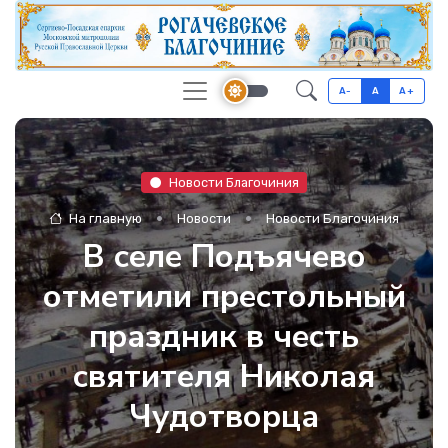
A-
A
A+
Новости Благочиния
На главную
Новости
Новости Благочиния
В селе Подъячево
отметили престольный
праздник в честь
святителя Николая
Чудотворца