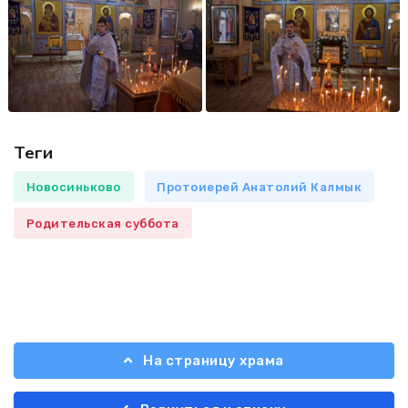
Теги
Новосиньково
Протоиерей Анатолий Калмык
Родительская суббота
На страницу храма