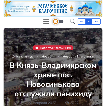
A-
A
A+
Новости Благочиния
На главную
Новости
Новости Благочиния
В Князь-Владимирском
храме пос.
Новосиньково
отслужили панихиду
22 февраля 2023
•
2322