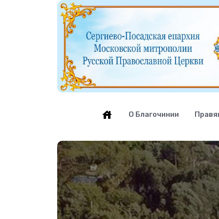
О Благочинии
Правя