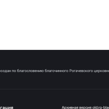
создан по благословению благочинного Рогачевского церковн
гация
Архивная версия old.rg-bla