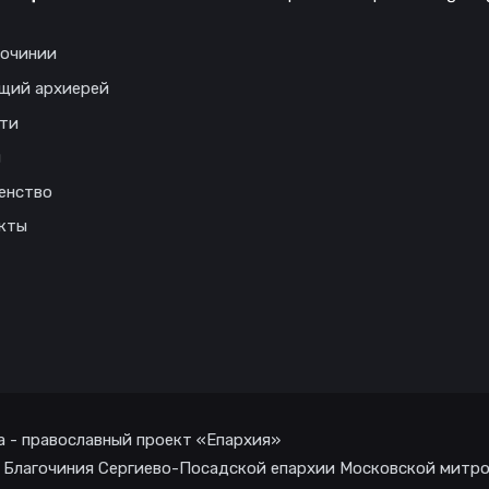
гочинии
щий архиерей
ти
ы
енство
кты
а - православный проект «Епархия»
 Благочиния Сергиево-Посадской епархии Московской митр