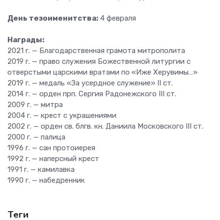
День тезоименитства:
4 февраля
Награды:
2021 г. — Благодарственная грамота митрополита
2019 г. — право служения Божественной литургии с
отверстыми царскими вратами по «Иже Херувимы…»
2019 г. — медаль «За усердное служение» II ст.
2014 г. — орден прп. Сергия Радонежского III ст.
2009 г. — митра
2004 г. — крест с украшениями
2002 г. — орден св. блгв. кн. Даниила Московского III ст.
2000 г. — палица
1996 г. — сан протоиерея
1992 г. — наперсный крест
1991 г. — камилавка
1990 г. — набедренник
Теги