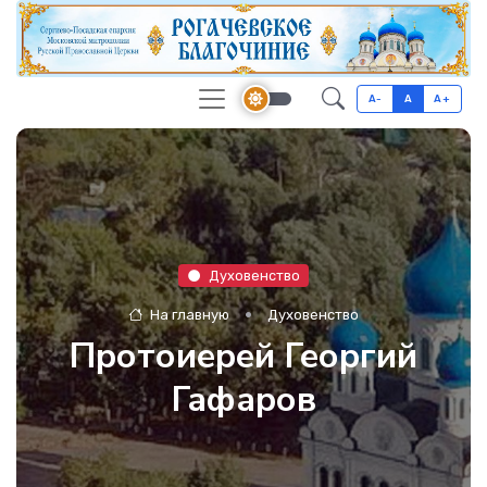
A-
A
A+
Духовенство
На главную
Духовенство
Протоиерей Георгий
Гафаров