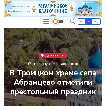
A-
A
A+
Духовенство
На главную
Духовенство
В Троицком храме села
Абрамцево отметили
престольный праздник