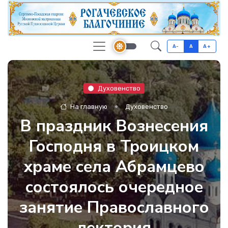
A-
A
A+
Духовенство
На главную
Духовенство
В праздник Вознесения
Господня в Троицком
храме села Абрамцево
состоялось очередное
занятие Православного
лектория