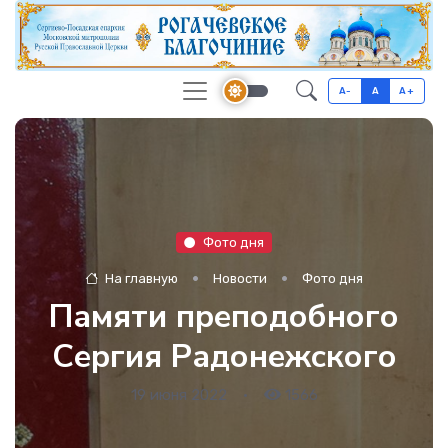
A-
A
A+
Фото дня
На главную
Новости
Фото дня
Памяти преподобного
Сергия Радонежского
19 июня 2022
•
1566