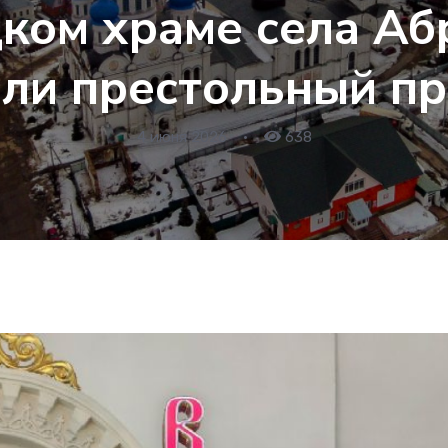
ком храме села А
ли престольный п
4 июня 2026
•
638