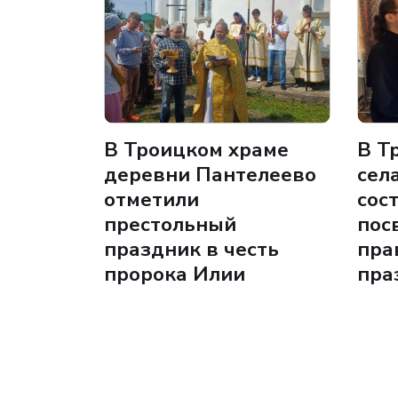
В Троицком храме
В Т
деревни Пантелеево
сел
отметили
сос
престольный
пос
праздник в честь
пра
пророка Илии
пра