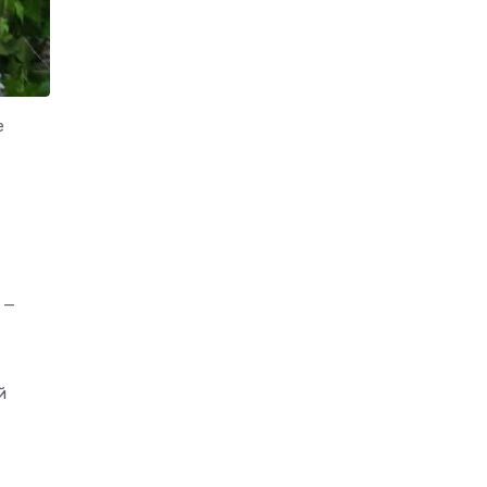
е
 —
й