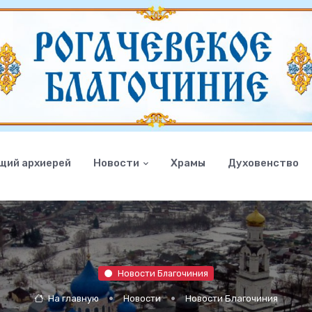
щий архиерей
Новости
Храмы
Духовенство
Новости Благочиния
На главную
Новости
Новости Благочиния