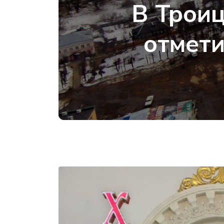
В Троиц
отмети