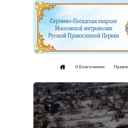
О Благочинии
Правя