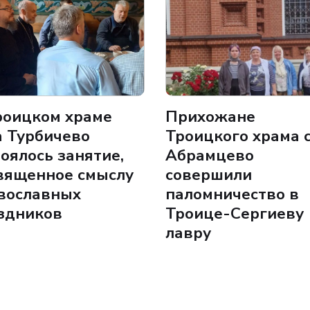
роицком храме
Прихожане
а Турбичево
Троицкого храма 
тоялось занятие,
Абрамцево
вященное смыслу
совершили
вославных
паломничество в
здников
Троице-Сергиеву
лавру