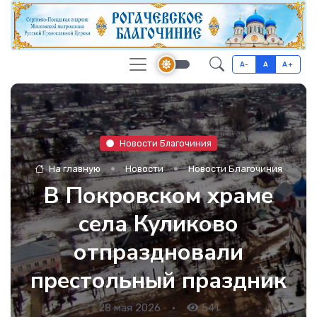
A-
A
A+
Новости Благочиния
На главную
Новости
Новости Благочиния
В Покровском храме
села Куликово
отпраздновали
престольный праздник
28 мая 2026
•
541