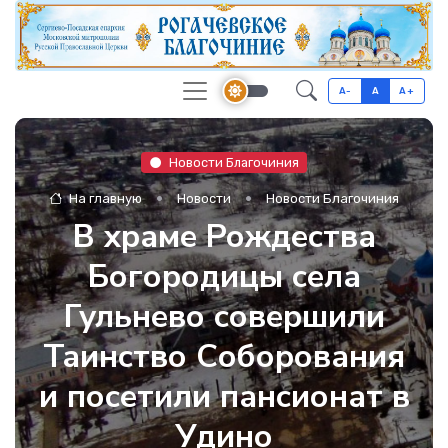
A-
A
A+
Новости Благочиния
На главную
Новости
Новости Благочиния
В храме Рождества
Богородицы села
Гульнево совершили
Таинство Соборования
и посетили пансионат в
Удино