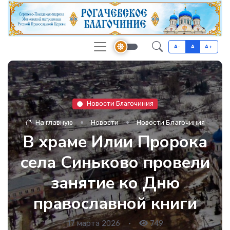
A-
A
A+
Новости Благочиния
На главную
Новости
Новости Благочиния
В храме Илии Пророка
села Синьково провели
занятие ко Дню
православной книги
17 марта 2026
•
749