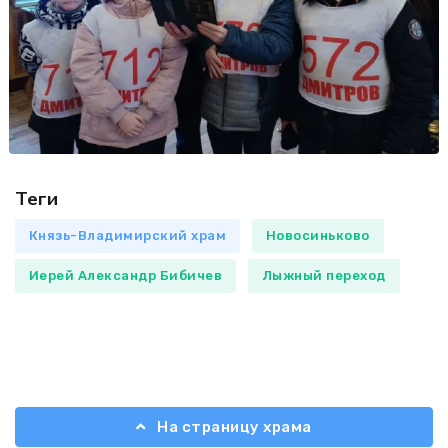
Теги
Князь-Владимирский храм
Новосиньково
Иерей Александр Бибичев
Лыжный переход
На страницу храма