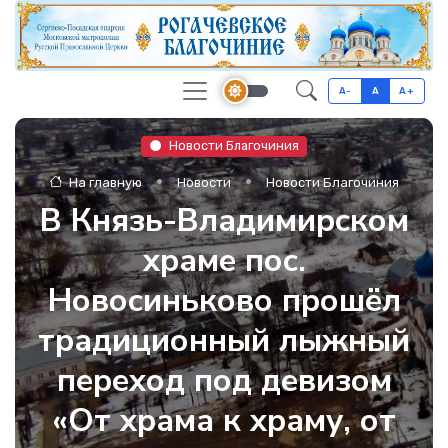
A-
A
A+
Новости Благочиния
На главную
Новости
Новости Благочиния
В Князь-Владимирском
храме пос.
Новосиньково прошёл
традиционный лыжный
переход под девизом
«От храма к храму, от