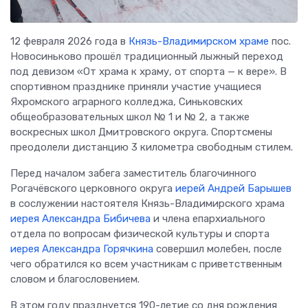
12 февраля 2026 года в
Князь-Владимирском храме
пос.
Новосиньково прошёл традиционный лыжный переход
под девизом «От храма к храму, от спорта — к вере». В
спортивном празднике приняли участие учащиеся
Яхромского аграрного колледжа, Синьковских
общеобразовательных школ № 1 и № 2, а также
воскресных школ Дмитровского округа. Спортсмены
преодолели дистанцию 3 километра свободным стилем.
Перед началом забега заместитель благочинного
Рогачёвского церковного округа
иерей Андрей Барышев
в сослужении настоятеля Князь-Владимирского храма
иерея Александра Бибичева
и члена епархиального
отдела по вопросам физической культуры и спорта
иерея Александра Горячкина
совершил молебен, после
чего обратился ко всем участникам с приветственным
словом и благословением.
В этом году празднуется 190-летие со дня рождения