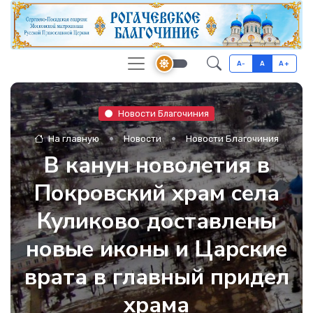
A-
A
A+
Новости Благочиния
На главную
Новости
Новости Благочиния
В канун новолетия в
Покровский храм села
Куликово доставлены
новые иконы и Царские
врата в главный придел
храма