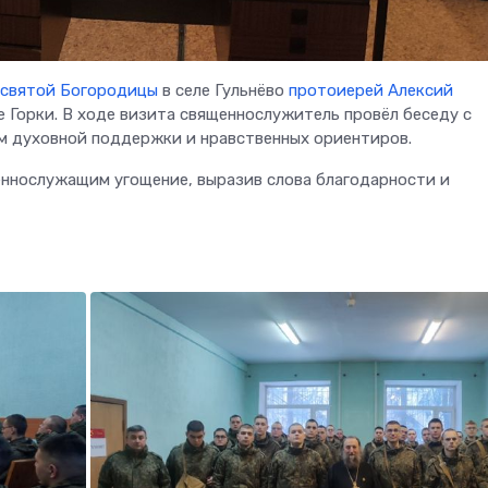
святой Богородицы
в селе Гульнёво
протоиерей Алексий
е Горки. В ходе визита священнослужитель провёл беседу с
м духовной поддержки и нравственных ориентиров.
еннослужащим угощение, выразив слова благодарности и