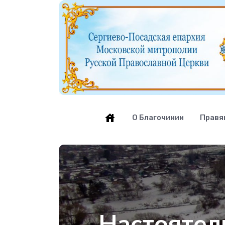
О Благочинии
Правя
Настоятел