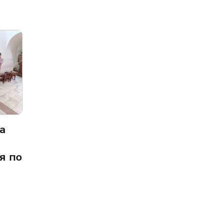
а
я по