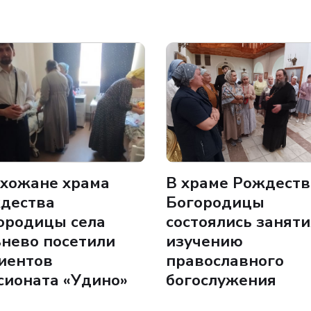
хожане храма
В храме Рождеств
дества
Богородицы
ородицы села
состоялись заняти
ьнево посетили
изучению
иентов
православного
сионата «Удино»
богослужения