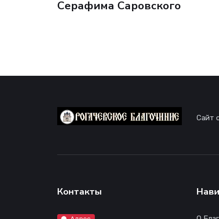
Серафима Саровского
Сайт 
Контакты
Нави
О Бла
Адрес