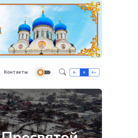
Контакты
A-
A
A+
 Пресвятой