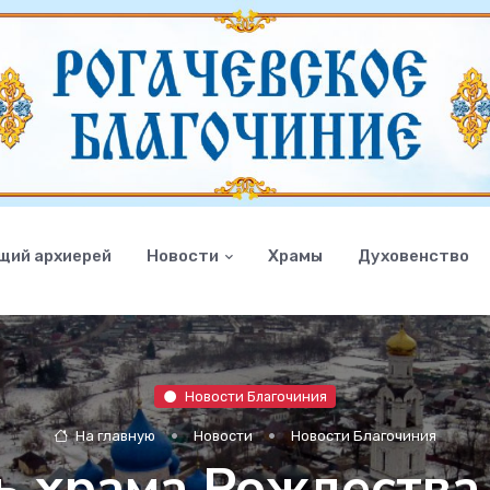
щий архиерей
Новости
Храмы
Духовенство
Новости Благочиния
На главную
Новости
Новости Благочиния
ь храма Рождества