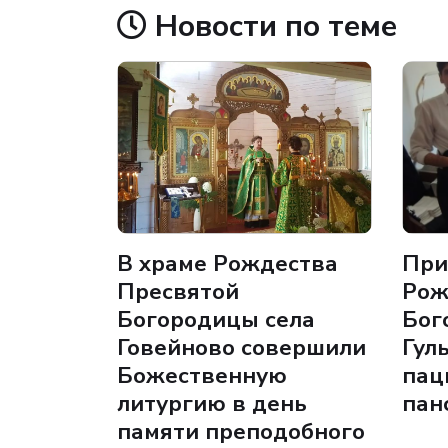
Новости по теме
В храме Рождества
При
Пресвятой
Рож
Богородицы села
Бог
Говейново совершили
Гул
Божественную
пац
литургию в день
пан
памяти преподобного