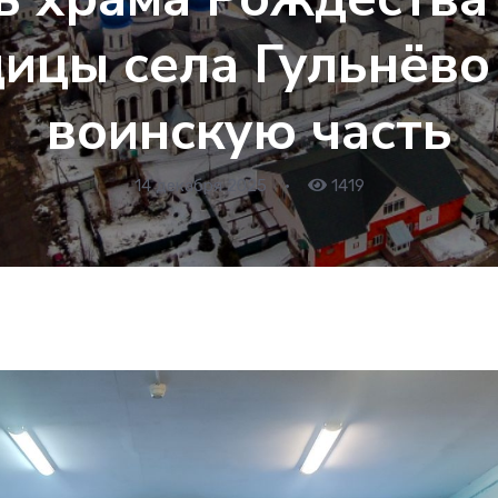
ицы села Гульнёво
воинскую часть
14 декабря 2025
•
1419