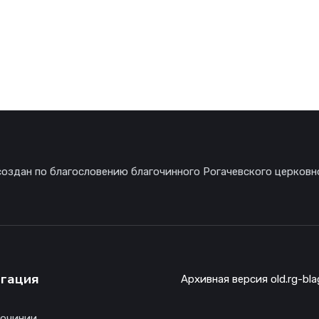
создан по благословению благочинного Рогачевского церковн
гация
Архивная версия old.rg-bla
гочинии