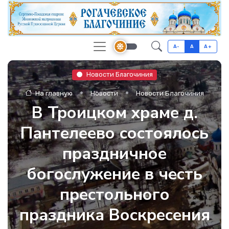
A-
A
A+
Новости Благочиния
На главную
Новости
Новости Благочиния
В Троицком храме д.
Пантелеево состоялось
праздничное
богослужение в честь
престольного
праздника Воскресения