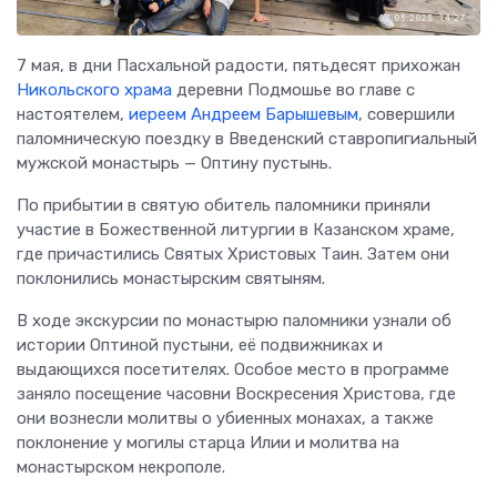
7 мая, в дни Пасхальной радости, пятьдесят прихожан
Никольского храма
деревни Подмошье во главе с
настоятелем,
иереем Андреем Барышевым
, совершили
паломническую поездку в Введенский ставропигиальный
мужской монастырь — Оптину пустынь.
По прибытии в святую обитель паломники приняли
участие в Божественной литургии в Казанском храме,
где причастились Святых Христовых Таин. Затем они
поклонились монастырским святыням.
В ходе экскурсии по монастырю паломники узнали об
истории Оптиной пустыни, её подвижниках и
выдающихся посетителях. Особое место в программе
заняло посещение часовни Воскресения Христова, где
они вознесли молитвы о убиенных монахах, а также
поклонение у могилы старца Илии и молитва на
монастырском некрополе.