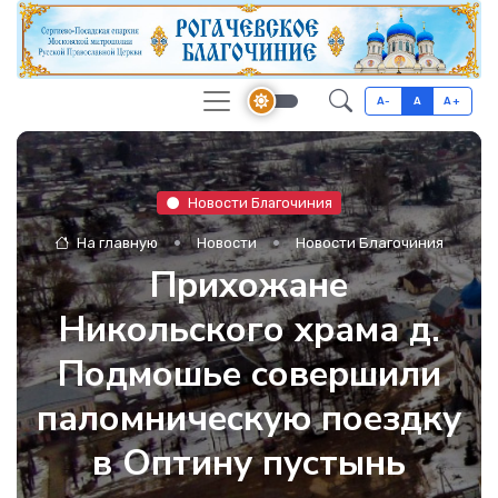
A-
A
A+
Новости Благочиния
На главную
Новости
Новости Благочиния
Прихожане
Никольского храма д.
Подмошье совершили
паломническую поездку
в Оптину пустынь