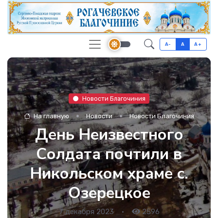
A-
A
A+
Новости Благочиния
На главную
Новости
Новости Благочиния
День Неизвестного
Солдата почтили в
Никольском храме с.
Озерецкое
7 декабря 2023
•
2596