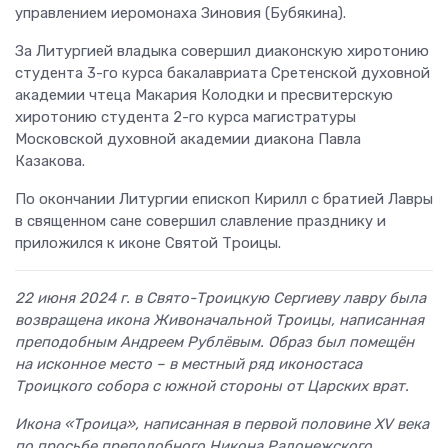
управлением иеромонаха Зиновия (Бубякина).
За Литургией владыка совершил диаконскую хиротонию
студента 3-го курса бакалавриата Сретенской духовной
академии чтеца Макария Колодки и пресвитерскую
хиротонию студента 2-го курса магистратуры
Московской духовной академии диакона Павла
Казакова.
По окончании Литургии епископ Кирилл с братией Лавры
в священном сане совершил славление празднику и
приложился к иконе Святой Троицы.
22 июня 2024 г. в Свято-Троицкую Сергиеву лавру была
возвращена икона Живоначальной Троицы, написанная
преподобным Андреем Рублёвым. Образ был помещён
на исконное место – в местный ряд иконостаса
Троицкого собора с южной стороны от Царских врат.
Икона «Троица», написанная в первой половине XV века
по просьбе преподобного Никона Радонежского,