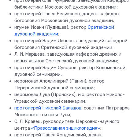
протоиерей Олег Мумриков, заведующий кафедрой
библеистики Московской духовной академии;
протоиерей Павел Великанов, доцент кафедры
богословия Московской духовной академии;
игумен Иоанн (Лудищев), ректор
Сретенской
духовной академии
;
протоиерей Вадим Леонов, заведующий кафедрой
богословия Сретенской духовной академии;
Л. И. Маршева, заведующая кафедрой древних и
новых языков Сретенской духовной академии;
протоиерей Вадим Суворов, ректор Коломенской
духовной семинарии;
иеромонах Аполлинарий (Панин), ректор
Перервинской духовной семинарии;
иеромонах Лука (Пронских), и.о. ректора Николо-
Угрешской духовной семинарии;
протоиерей Николай Балашов
, советник Патриарха
Московского и всея Руси;
С. Л. Кравец, руководитель Церковно-научного
центра
«Православная энциклопедия»
;
протоиерей Павел Хондзинский, декан