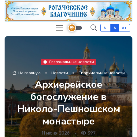
A-
A
A+
Епархиальные новости
На главную
Новости
Епархиальные новости
Архиерейское
богослужение в
Николо-Пешношском
монастыре
11 июня 2026
•
397