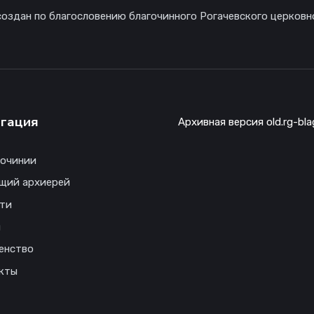
создан по благословению благочинного Рогачевского церковн
гация
Архивная версия old.rg-bla
гочинии
щий архиерей
ти
ы
енство
кты