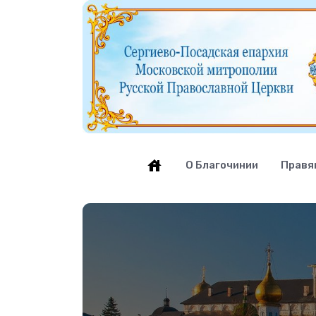
О Благочинии
Правя