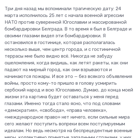
Три дня назад мы вспоминали трагическую дату: 24
марта исполнилось 25 лет с начала военной агрессии
НАТО против суверенной Югославии и массированной
бомбардировки Белграда. В то время я был в Белграде и
своими глазами видел эти бомбардировки. Я
остановился в гостинице, которая располагалась
несколько выше, чем центр города, и с гостиничной
террасы мне было видно всё. Никогда не забуду
ошеломления, когда видишь, как летят ракеты, как они
падают на мирный город, как они взрываются и
начинаются пожары. И все это — без всякого объявления
войны, просто кому-то пришло в голову усмирить
сербский народ и всю Югославию. Думаю, до конца моей
жизни эта картина будет оставаться у меня перед
глазами. Именно тогда стало ясно, что под словами
«демократия», «свобода», «права человека»,
«международное право» нет ничего, если сильные мира
сего желают поступить вопреки всем постулируемым
идеалам. Но ведь несмотря на беспрецедентные военные
меры, коллективно принятые западными странами, у них