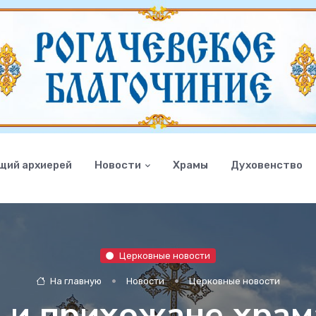
щий архиерей
Новости
Храмы
Духовенство
Церковные новости
На главную
Новости
Церковные новости
 и прихожане храм