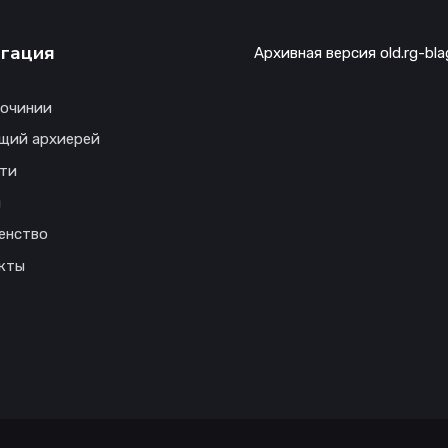
гация
Архивная версия old.rg-bla
гочинии
щий архиерей
ти
ы
енство
кты