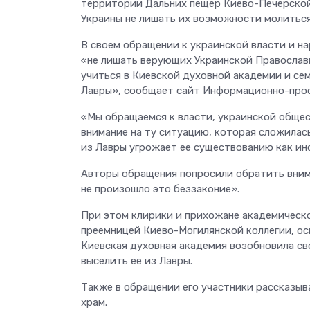
территории Дальних пещер Киево-Печерской 
Украины не лишать их возможности молиться
В своем обращении к украинской власти и н
«не лишать верующих Украинской Православ
учиться в Киевской духовной академии и се
Лавры», сообщает сайт Информационно-прос
«Мы обращаемся к власти, украинской обще
внимание на ту ситуацию, которая сложилас
из Лавры угрожает ее существованию как инс
Авторы обращения попросили обратить внима
не произошло это беззаконие».
При этом клирики и прихожане академическо
преемницей Киево-Могилянской коллегии, осн
Киевская духовная академия возобновила сво
выселить ее из Лавры.
Также в обращении его участники рассказыв
храм.