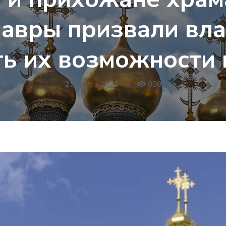
авры призвали вл
ть их возможности 
23 марта 2023
•
808