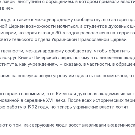
лавры, выступили с обращением, в котором призвали власт
 в нем.
ароду, а также к международному сообществу, его авторы пр
ной Церкви возможности молиться, а студентов духовных ш
минарии, которая с конца 80-х годов расположена на террит
ветительского отдела Украинской Православной Церкви.
ственности, международному сообществу, чтобы обратить
ь вокруг Киево-Печерской лавры, потому что выселение ака
титута, как учреждения», — сказано, в частности, в обращен
ние на вышеуказанную угрозу «и сделать все возможное, ч
го храма напомнили, что Киевская духовная академия являе
ованной в середине XVII века. После всех исторических пер
ю работу в 1992 году, но теперь украинские власти хотят
ают о том, как верующие люди восстанавливали академичес