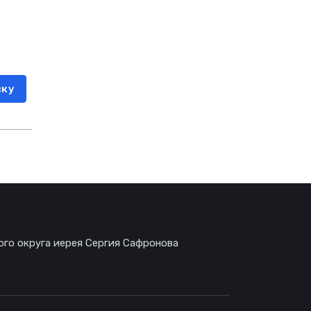
ску
ого округа иерея Сергия Сафронова