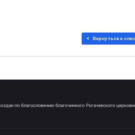
Вернуться к спи
создан по благословению благочинного Рогачевского церковн