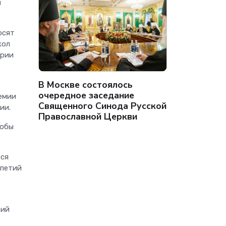
и
осят
кол
ории
В Москве состоялось
очередное заседание
демии
Священного Синода Русской
ии.
Православной Церкви
тобы
тся
ипетий
кий