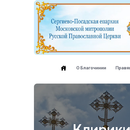
О Благочинии
Правя
Клирики