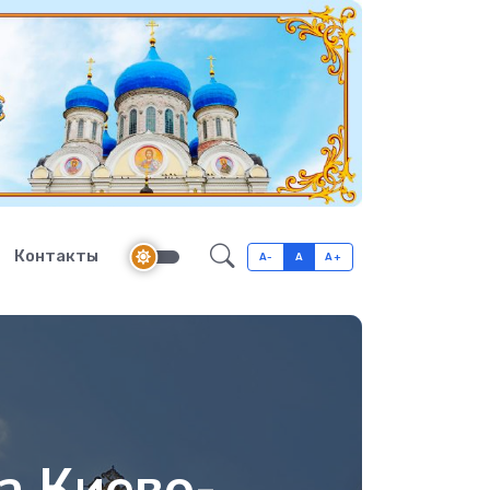
Контакты
A-
A
A+
а Киево-