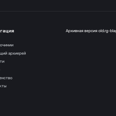
гация
Архивная версия old.rg-bla
гочинии
щий архиерей
ти
ы
енство
кты