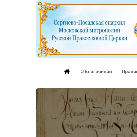
О Благочинии
Правя