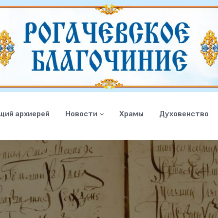
щий архиерей
Новости
Храмы
Духовенство